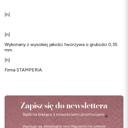
|n|
|n|
Wykonany z wysokiej jakości tworzywa o grubości 0,35
mm.
|n|
Firma STAMPERIA.
Zapisz się do newslettera
Bądź na bieżąco z nowościami i promocjami.
Zapisując się, akceptujesz nasz
Regulamin
(w zakresie