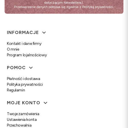
dotyczącym Newslettera).
Przetwarzanie danych odbywa się zgodnie z
Polityką prywatności
.
Linki w stopce
INFORMACJE
Kontakt i dane firmy
O mnie
Program lojalnościowy
POMOC
Płatność i dostawa
Polityka prywatności
Regulamin
MOJE KONTO
Twoje zamówienia
Ustawienia konta
Przechowalnia