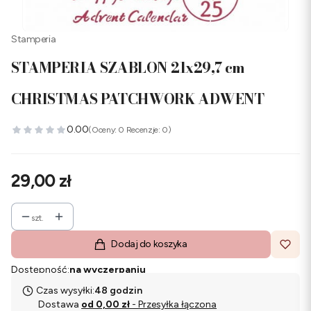
Stamperia
STAMPERIA SZABLON 21x29,7 cm
CHRISTMAS PATCHWORK ADWENT
0.00
(Oceny: 0 Recenzje: 0)
Cena
29,00 zł
szt.
Dodaj do koszyka
Dostępność:
na wyczerpaniu
Czas wysyłki:
48 godzin
Dostawa
od 0,00 zł
- Przesyłka łączona