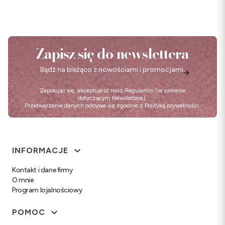
Zapisz się do newslettera
Bądź na bieżąco z nowościami i promocjami.
Zapisując się, akceptujesz nasz
Regulamin
(w zakresie
dotyczącym Newslettera).
Przetwarzanie danych odbywa się zgodnie z
Polityką prywatności
.
Linki w stopce
INFORMACJE
Kontakt i dane firmy
O mnie
Program lojalnościowy
POMOC