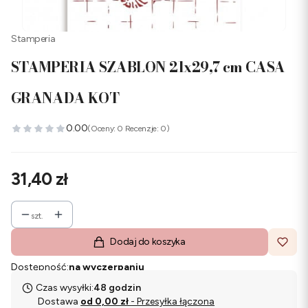
Stamperia
STAMPERIA SZABLON 21x29,7 cm CASA
GRANADA KOT
0.00
(Oceny: 0 Recenzje: 0)
Cena
31,40 zł
szt.
Dodaj do koszyka
Dostępność:
na wyczerpaniu
Czas wysyłki:
48 godzin
Dostawa
od 0,00 zł
- Przesyłka łączona