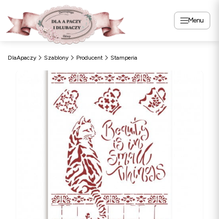
Menu
DlaApaczy
Szablony
Producent
Stamperia