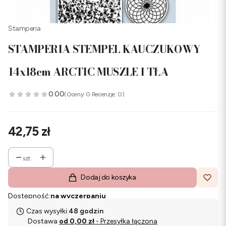
Stamperia
STAMPERIA STEMPEL KAUCZUKOWY
14x18cm ARCTIC MUSZLE I TŁA
0.00
(Oceny: 0 Recenzje: 0)
Cena
42,75 zł
szt.
Dodaj do koszyka
Dostępność:
na wyczerpaniu
Czas wysyłki:
48 godzin
Dostawa
od 0,00 zł
- Przesyłka łączona