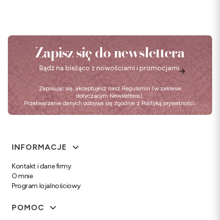
Zapisz się do newslettera
Bądź na bieżąco z nowościami i promocjami.
Zapisując się, akceptujesz nasz
Regulamin
(w zakresie
dotyczącym Newslettera).
Przetwarzanie danych odbywa się zgodnie z
Polityką prywatności
.
Linki w stopce
INFORMACJE
Kontakt i dane firmy
O mnie
Program lojalnościowy
POMOC