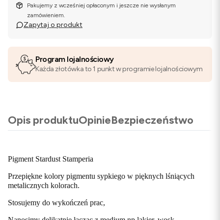
Pakujemy z wcześniej opłaconym i jeszcze nie wysłanym
zamówieniem.
Zapytaj o produkt
Program lojalnościowy
Każda złotówka to 1 punkt w programie lojalnościowym
Opis produktu
Opinie
Bezpieczeństwo
Pigment Stardust Stamperia
Przepiękne kolory pigmentu sypkiego w pięknych lśniących
metalicznych kolorach.
Stosujemy do wykończeń prac,
Nanosimy delikatnie łącząc z medium np lakier, wosk.