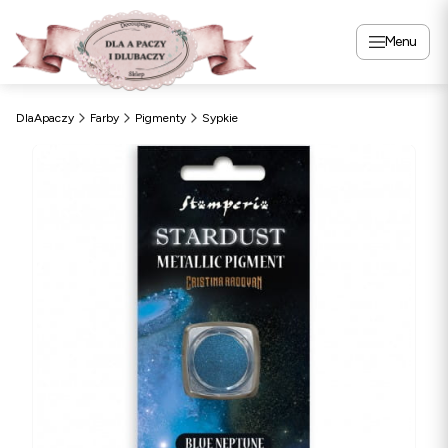
Menu
DlaApaczy
Farby
Pigmenty
Sypkie