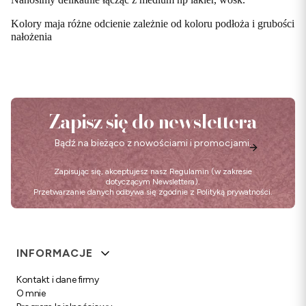
Kolory maja różne odcienie zależnie od koloru podłoża i grubości
nałożenia
Zapisz się do newslettera
Bądź na bieżąco z nowościami i promocjami.
Zapisując się, akceptujesz nasz
Regulamin
(w zakresie
dotyczącym Newslettera).
Przetwarzanie danych odbywa się zgodnie z
Polityką prywatności
.
Linki w stopce
INFORMACJE
Kontakt i dane firmy
O mnie