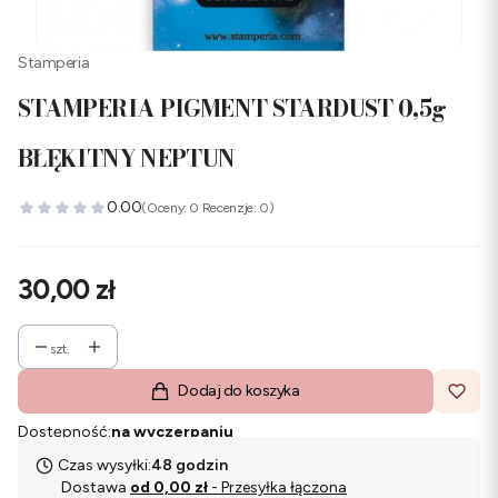
Stamperia
STAMPERIA PIGMENT STARDUST 0,5g
BŁĘKITNY NEPTUN
0.00
(Oceny: 0 Recenzje: 0)
Cena
30,00 zł
szt.
Dodaj do koszyka
Dostępność:
na wyczerpaniu
Czas wysyłki:
48 godzin
Dostawa
od 0,00 zł
- Przesyłka łączona