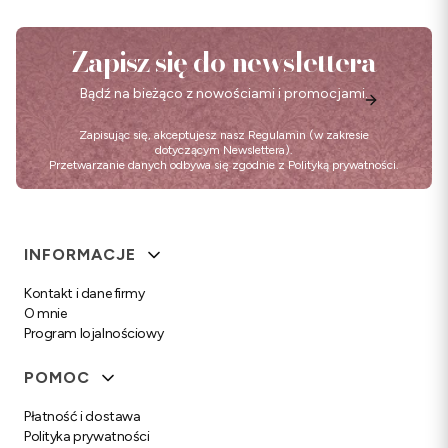
Zapisz się do newslettera
Bądź na bieżąco z nowościami i promocjami.
Zapisując się, akceptujesz nasz
Regulamin
(w zakresie
dotyczącym Newslettera).
Przetwarzanie danych odbywa się zgodnie z
Polityką prywatności
.
Linki w stopce
INFORMACJE
Kontakt i dane firmy
O mnie
Program lojalnościowy
POMOC
Płatność i dostawa
Polityka prywatności