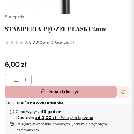
Stamperia
STAMPERIA PĘDZEL PŁASKI 2mm
0.00
(Oceny: 0 Recenzje: 0)
Cena
6,00 zł
szt.
Dodaj do koszyka
Dostępność:
na wyczerpaniu
Czas wysyłki:
48 godzin
Dostawa
od 0,00 zł
- Przesyłka łączona
Pakujemy z wcześniej opłaconym i jeszcze nie wysłanym
zamówieniem.