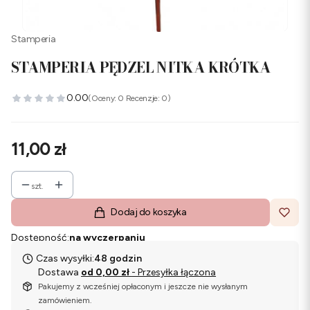
Stamperia
STAMPERIA PĘDZEL NITKA KRÓTKA
0.00
(Oceny: 0 Recenzje: 0)
Cena
11,00 zł
szt.
Dodaj do koszyka
Dostępność:
na wyczerpaniu
Czas wysyłki:
48 godzin
Dostawa
od 0,00 zł
- Przesyłka łączona
Pakujemy z wcześniej opłaconym i jeszcze nie wysłanym
zamówieniem.