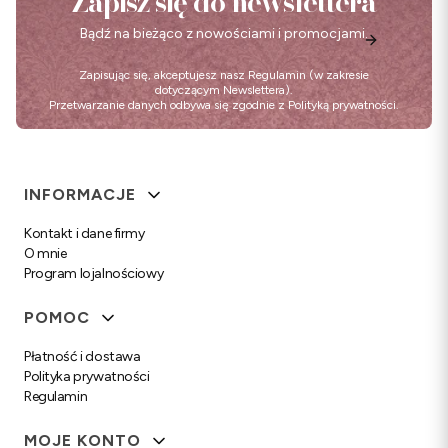
Zapisz się do newslettera
Bądź na bieżąco z nowościami i promocjami.
Zapisując się, akceptujesz nasz
Regulamin
(w zakresie
dotyczącym Newslettera).
Przetwarzanie danych odbywa się zgodnie z
Polityką prywatności
.
Linki w stopce
INFORMACJE
Kontakt i dane firmy
O mnie
Program lojalnościowy
POMOC
Płatność i dostawa
Polityka prywatności
Regulamin
MOJE KONTO