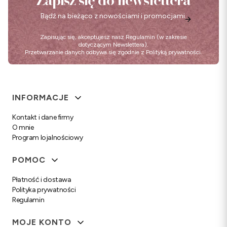
Bądź na bieżąco z nowościami i promocjami.
Zapisując się, akceptujesz nasz
Regulamin
(w zakresie
dotyczącym Newslettera).
Przetwarzanie danych odbywa się zgodnie z
Polityką prywatności
.
Linki w stopce
INFORMACJE
Kontakt i dane firmy
O mnie
Program lojalnościowy
POMOC
Płatność i dostawa
Polityka prywatności
Regulamin
MOJE KONTO