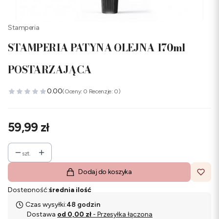
Stamperia
STAMPERIA PATYNA OLEJNA 170ml
POSTARZAJĄCA
0.00
(Oceny: 0 Recenzje: 0)
Cena
59,99 zł
szt.
Dodaj do koszyka
Dostępność:
średnia ilość
Czas wysyłki:
48 godzin
Dostawa
od 0,00 zł
- Przesyłka łączona