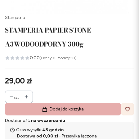
Stamperia
STAMPERIA PAPIER STONE
A3WODOODPORNY 300g
0.00
(Oceny: 0 Recenzje: 0)
Cena
29,00 zł
szt.
Dodaj do koszyka
Dostępność:
na wyczerpaniu
Czas wysyłki:
48 godzin
Dostawa
od 0,00 zł
- Przesyłka łączona