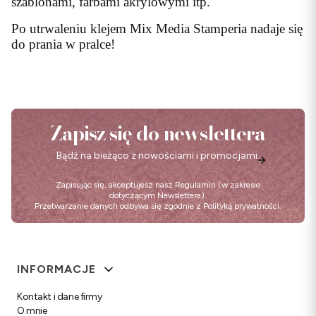
szablonami, farbami akrylowymi itp.
Po utrwaleniu klejem Mix Media Stamperia nadaje się
do prania w pralce!
Zapisz się do newslettera
Bądź na bieżąco z nowościami i promocjami.
Zapisując się, akceptujesz nasz
Regulamin
(w zakresie
dotyczącym Newslettera).
Przetwarzanie danych odbywa się zgodnie z
Polityką prywatności
.
Linki w stopce
INFORMACJE
Kontakt i dane firmy
O mnie