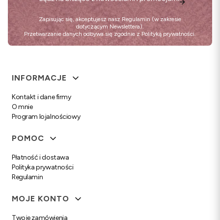
Zapisując się, akceptujesz nasz
Regulamin
(w zakresie
dotyczącym Newslettera).
Przetwarzanie danych odbywa się zgodnie z
Polityką prywatności
.
Linki w stopce
INFORMACJE
Kontakt i dane firmy
O mnie
Program lojalnościowy
POMOC
Płatność i dostawa
Polityka prywatności
Regulamin
MOJE KONTO
Twoje zamówienia