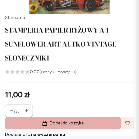
Stamperia
STAMPERIA PAPIER RYŻOWY A4
SUNFLOWER ART AUTKO VINTAGE
SŁONECZNIKI
0.00
(Oceny: 0 Recenzje: 0)
Cena
11,00 zł
szt.
Dodaj do koszyka
Dostępność:
na wyczerpaniu