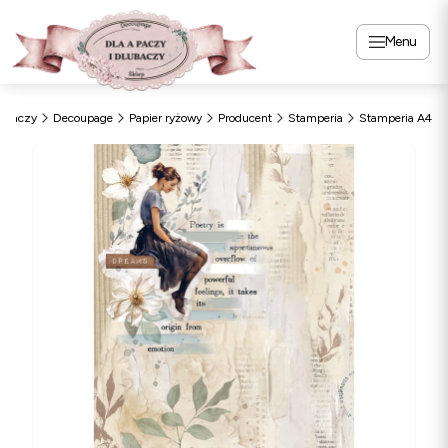
Menu
Apaczy
Decoupage
Papier ryżowy
Producent
Stamperia
Stamperia A4