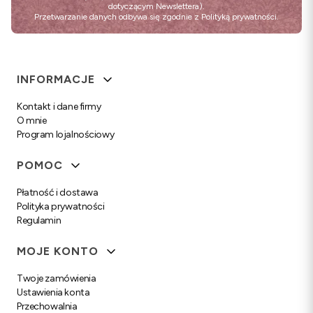
dotyczącym Newslettera).
Przetwarzanie danych odbywa się zgodnie z
Polityką prywatności
.
Linki w stopce
INFORMACJE
Kontakt i dane firmy
O mnie
Program lojalnościowy
POMOC
Płatność i dostawa
Polityka prywatności
Regulamin
MOJE KONTO
Twoje zamówienia
Ustawienia konta
Przechowalnia