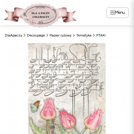
Menu
DlaApaczy
Decoupage
Papier ryżowy
Tematyka
PTAKI