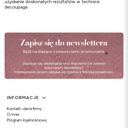
uzyskanie doskonałych rezultatów w technice
decoupage.
Zapisz się do newslettera
Bądź na bieżąco z nowościami i promocjami.
Zapisując się, akceptujesz nasz
Regulamin
(w zakresie
dotyczącym Newslettera).
Przetwarzanie danych odbywa się zgodnie z
Polityką prywatności
.
Linki w stopce
INFORMACJE
Kontakt i dane firmy
O mnie
Program lojalnościowy