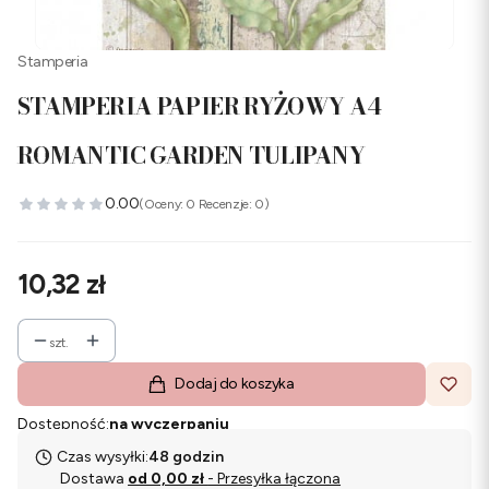
Stamperia
STAMPERIA PAPIER RYŻOWY A4
ROMANTIC GARDEN TULIPANY
0.00
(Oceny: 0 Recenzje: 0)
Cena
10,32 zł
szt.
Dodaj do koszyka
Dostępność:
na wyczerpaniu
Czas wysyłki:
48 godzin
Dostawa
od 0,00 zł
- Przesyłka łączona