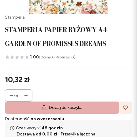
Stamperia
STAMPERIA PAPIER RYŻOWY A4
GARDEN OF PROMISSES DREAMS
0.00
(Oceny: 0 Recenzje: 0)
Cena
10,32 zł
szt.
Dodaj do koszyka
Dostępność:
na wyczerpaniu
Czas wysyłki:
48 godzin
Dostawa
od 0,00 zł
- Przesyłka łączona