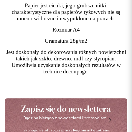
Papier jest cienki, jego grubsze nitki,
charakterystyczne dla papierów ryżowych nie są
mocno widoczne i uwypuklone na pracach.
Rozmiar A4
Gramatura 28g/m2
Jest doskonały do dekorowania różnych powierzchni
takich jak szkło, drewno, mdf czy styropian.
Umożliwia uzyskanie doskonałych rezultatów w
technice decoupage.
Zapisz się do newslettera
Bądź na bieżąco z nowościami i promocjami.
Zapisując się, akceptujesz nasz
Regulamin
(w zakresie