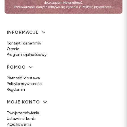
dotyczącym Newslettera).
Przetwarzanie danych odbywa się zgodnie z
Polityką prywatności
.
Linki w stopce
INFORMACJE
Kontakt i dane firmy
O mnie
Program lojalnościowy
POMOC
Płatność i dostawa
Polityka prywatności
Regulamin
MOJE KONTO
Twoje zamówienia
Ustawienia konta
Przechowalnia