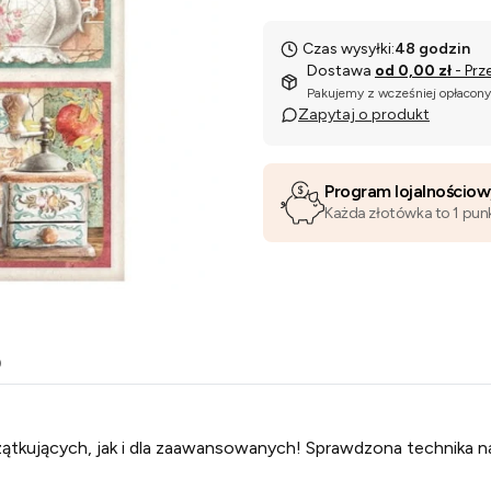
Czas wysyłki:
48 godzin
Dostawa
od 0,00 zł
- Prz
Pakujemy z wcześniej opłacon
Zapytaj o produkt
Program lojalnościo
Każda złotówka to 1 pun
o
ątkujących, jak i dla zaawansowanych! Sprawdzona technika n