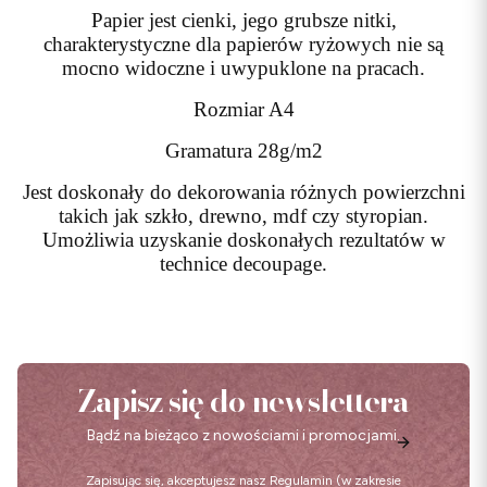
Papier jest cienki, jego grubsze nitki,
charakterystyczne dla papierów ryżowych nie są
mocno widoczne i uwypuklone na pracach.
Rozmiar A4
Gramatura 28g/m2
Jest doskonały do dekorowania różnych powierzchni
takich jak szkło, drewno, mdf czy styropian.
Umożliwia uzyskanie doskonałych rezultatów w
technice decoupage.
Zapisz się do newslettera
Bądź na bieżąco z nowościami i promocjami.
Zapisując się, akceptujesz nasz
Regulamin
(w zakresie