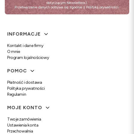
dotyczącym Newslettera).
Przetwarzanie danych odbywa się zgodnie z
Polityką prywatności
.
Linki w stopce
INFORMACJE
Kontakt i dane firmy
O mnie
Program lojalnościowy
POMOC
Płatność i dostawa
Polityka prywatności
Regulamin
MOJE KONTO
Twoje zamówienia
Ustawienia konta
Przechowalnia