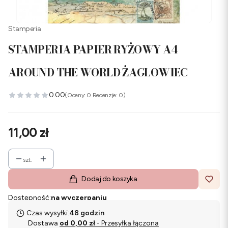
Stamperia
STAMPERIA PAPIER RYŻOWY A4
AROUND THE WORLD ŻAGLOWIEC
0.00
(Oceny: 0 Recenzje: 0)
Cena
11,00 zł
szt.
Dodaj do koszyka
Dostępność:
na wyczerpaniu
Czas wysyłki:
48 godzin
Dostawa
od 0,00 zł
- Przesyłka łączona