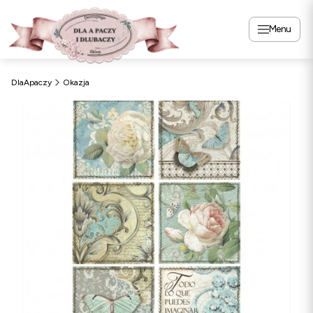
Menu
DlaApaczy
Okazja