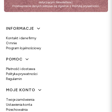
dotyczącym Newslettera).
Przetwarzanie danych odbywa się zgodnie z
Polityką prywatności
.
Linki w stopce
INFORMACJE
Kontakt i dane firmy
O mnie
Program lojalnościowy
POMOC
Płatność i dostawa
Polityka prywatności
Regulamin
MOJE KONTO
Twoje zamówienia
Ustawienia konta
Przechowalnia