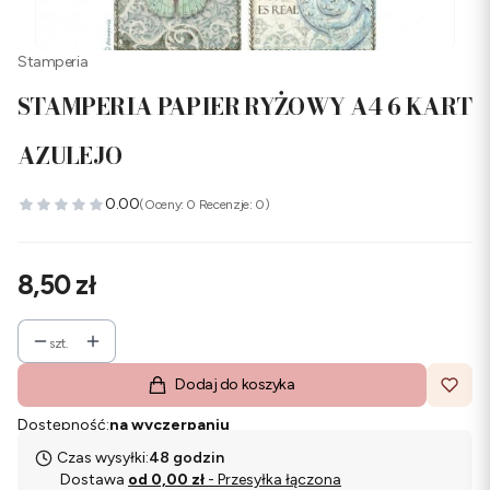
Stamperia
STAMPERIA PAPIER RYŻOWY A4 6 KART
AZULEJO
0.00
(Oceny: 0 Recenzje: 0)
Cena
8,50 zł
szt.
Dodaj do koszyka
Dostępność:
na wyczerpaniu
Czas wysyłki:
48 godzin
Dostawa
od 0,00 zł
- Przesyłka łączona