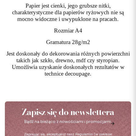
Papier jest cienki, jego grubsze nitki,
charakterystyczne dla papierów ryżowych nie są
mocno widoczne i uwypuklone na pracach.
Rozmiar A4
Gramatura 28g/m2
Jest doskonały do dekorowania różnych powierzchni
takich jak szkło, drewno, mdf czy styropian.
Umożliwia uzyskanie doskonałych rezultatów w
technice decoupage.
Zapisz się do newslettera
Bądź na bieżąco z nowościami i promocjami.
Zapisując się, akceptujesz nasz
Regulamin
(w zakresie