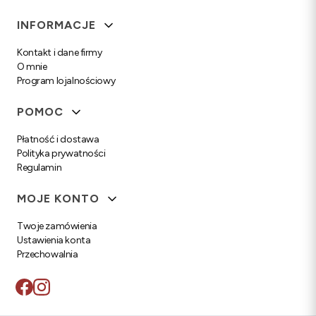
Linki w stopce
INFORMACJE
Kontakt i dane firmy
O mnie
Program lojalnościowy
POMOC
Płatność i dostawa
Polityka prywatności
Regulamin
MOJE KONTO
Twoje zamówienia
Ustawienia konta
Przechowalnia