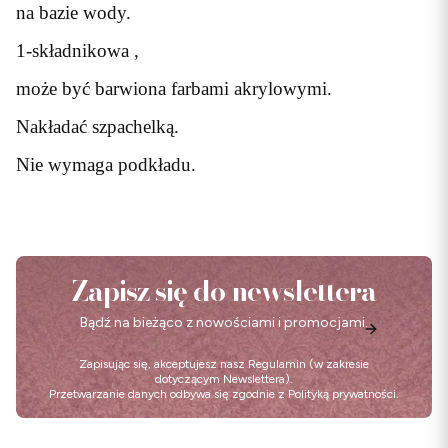
na bazie wody.
1-składnikowa ,
może być barwiona farbami akrylowymi.
Nakładać szpachelką.
Nie wymaga podkładu.
Zapisz się do newslettera
Bądź na bieżąco z nowościami i promocjami.
Zapisując się, akceptujesz nasz
Regulamin
(w zakresie
dotyczącym Newslettera).
Przetwarzanie danych odbywa się zgodnie z
Polityką prywatności
.