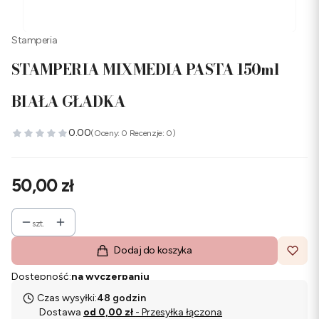
Stamperia
STAMPERIA MIXMEDIA PASTA 150ml
BIAŁA GŁADKA
0.00
(Oceny: 0 Recenzje: 0)
Cena
50,00 zł
szt.
Dodaj do koszyka
Dostępność:
na wyczerpaniu
Czas wysyłki:
48 godzin
Dostawa
od 0,00 zł
- Przesyłka łączona