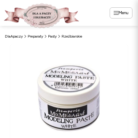
Menu
DlaApaczy
Preparaty
Pasty
Rzeźbiarskie