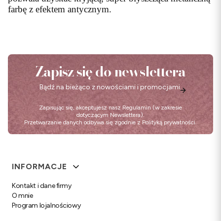
farbę z efektem antycznym.
Zapisz się do newslettera
Bądź na bieżąco z nowościami i promocjami.
Zapisując się, akceptujesz nasz
Regulamin
(w zakresie
dotyczącym Newslettera).
Przetwarzanie danych odbywa się zgodnie z
Polityką prywatności
.
Linki w stopce
INFORMACJE
Kontakt i dane firmy
O mnie
Program lojalnościowy