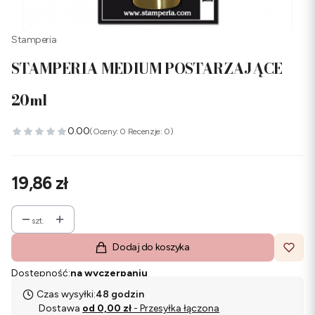
Stamperia
STAMPERIA MEDIUM POSTARZAJĄCE
20ml
0.00
(Oceny: 0 Recenzje: 0)
Cena
19,86 zł
szt.
Dodaj do koszyka
Dostępność:
na wyczerpaniu
Czas wysyłki:
48 godzin
Dostawa
od 0,00 zł
- Przesyłka łączona