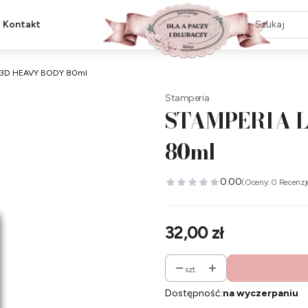
Kontakt
 3D HEAVY BODY 80ml
Stamperia
STAMPERIA L
80ml
0.00
(Oceny: 0 Recenzj
Cena
32,00 zł
szt.
Dostępność:
na wyczerpaniu