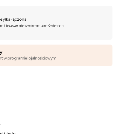
esyłka łączona
ym i jeszcze nie wysłanym zamówieniem.
wy
kt w programie lojalnościowym
.
ji żelu.