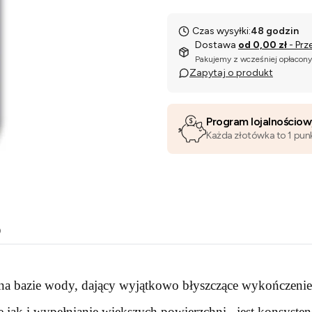
Czas wysyłki:
48 godzin
Dostawa
od 0,00 zł
- Prz
Pakujemy z wcześniej opłacon
Zapytaj o produkt
Program lojalnościo
Każda złotówka to 1 pun
o
na bazie wody, dający wyjątkowo błyszczące wykończenie
jak i wypełnianie większych powierzchni , jest konsystenc