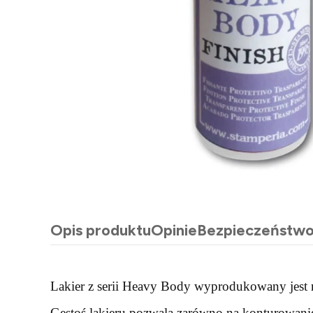
Opis produktu
Opinie
Bezpieczeństw
Lakier z serii Heavy Body wyprodukowany jest 
Gęstoś lakieru pozwala zarówno na konturowanie 