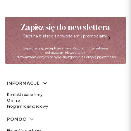
Zapisz się do newslettera
Bądź na bieżąco z nowościami i promocjami.
Zapisując się, akceptujesz nasz
Regulamin
(w zakresie
dotyczącym Newslettera).
Przetwarzanie danych odbywa się zgodnie z
Polityką prywatności
.
Linki w stopce
INFORMACJE
Kontakt i dane firmy
O mnie
Program lojalnościowy
POMOC
Płatność i dostawa