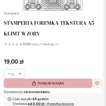
Stamperia
STAMPERIA FOREMKA TEKSTURA A5
KLIMT WZORY
0.00
(Oceny: 0 Recenzje: 0)
Cena
19,00 zł
szt.
Dodaj do koszyka
Dostępność:
na wyczerpaniu
Czas wysyłki:
48 godzin
Dostawa
od 0,00 zł
- Przesyłka łączona