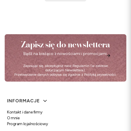
Zapisz się do newslettera
Bądź na bieżąco z nowościami i promocjami.
Zapisując się, akceptujesz nasz
Regulamin
(w zakresie
dotyczącym Newslettera).
Przetwarzanie danych odbywa się zgodnie z
Polityką prywatności
.
Linki w stopce
INFORMACJE
Kontakt i dane firmy
O mnie
Program lojalnościowy