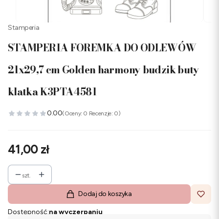
Stamperia
STAMPERIA FOREMKA DO ODLEWÓW
21x29,7 cm Golden harmony budzik buty
klatka K3PTA4581
0.00
(Oceny: 0 Recenzje: 0)
Cena
41,00 zł
szt.
Dodaj do koszyka
Dostępność:
na wyczerpaniu