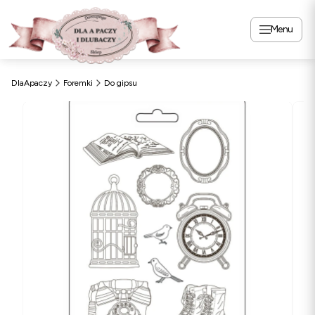
Menu
DlaApaczy
Foremki
Do gipsu