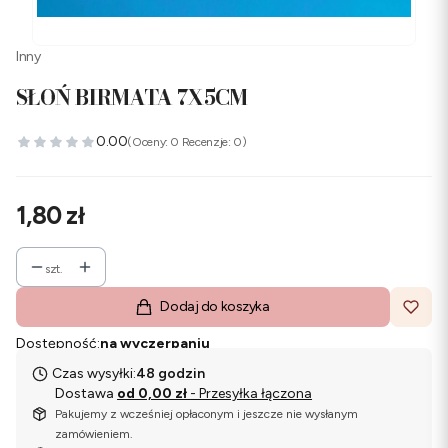
Inny
SŁOŃ BIRMATA 7X5CM
0.00
(Oceny: 0 Recenzje: 0)
Cena
1,80 zł
szt.
Dodaj do koszyka
Dostępność:
na wyczerpaniu
Czas wysyłki:
48 godzin
Dostawa
od 0,00 zł
- Przesyłka łączona
Pakujemy z wcześniej opłaconym i jeszcze nie wysłanym
zamówieniem.