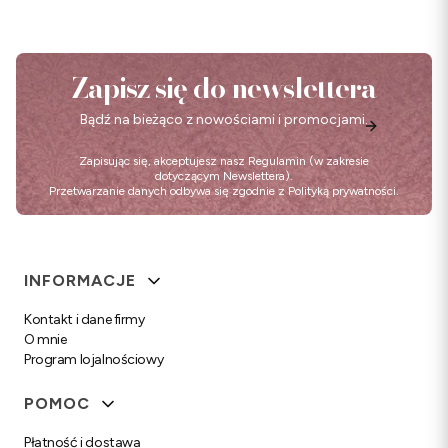
Zapisz się do newslettera
Bądź na bieżąco z nowościami i promocjami.
Zapisując się, akceptujesz nasz
Regulamin
(w zakresie
dotyczącym Newslettera).
Przetwarzanie danych odbywa się zgodnie z
Polityką prywatności
.
Linki w stopce
INFORMACJE
Kontakt i dane firmy
O mnie
Program lojalnościowy
POMOC
Płatność i dostawa