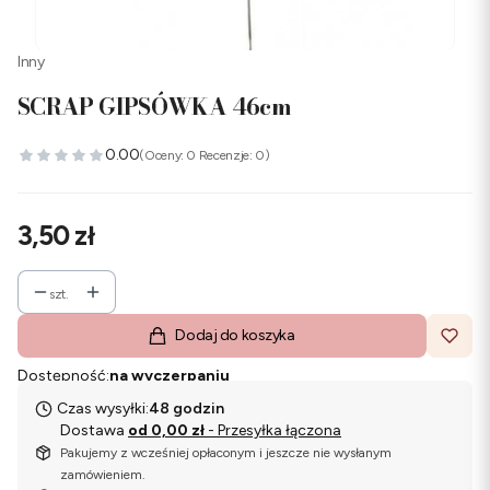
Inny
SCRAP GIPSÓWKA 46cm
0.00
(Oceny: 0 Recenzje: 0)
Cena
3,50 zł
szt.
Dodaj do koszyka
Dostępność:
na wyczerpaniu
Czas wysyłki:
48 godzin
Dostawa
od 0,00 zł
- Przesyłka łączona
Pakujemy z wcześniej opłaconym i jeszcze nie wysłanym
zamówieniem.