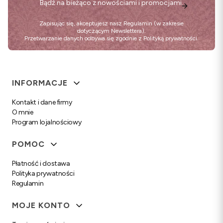
Bądź na bieżąco z nowościami i promocjami.
Zapisując się, akceptujesz nasz
Regulamin
(w zakresie
dotyczącym Newslettera).
Przetwarzanie danych odbywa się zgodnie z
Polityką prywatności
.
Linki w stopce
INFORMACJE
Kontakt i dane firmy
O mnie
Program lojalnościowy
POMOC
Płatność i dostawa
Polityka prywatności
Regulamin
MOJE KONTO