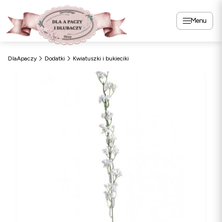
Menu
DlaApaczy
Dodatki
Kwiatuszki i bukieciki