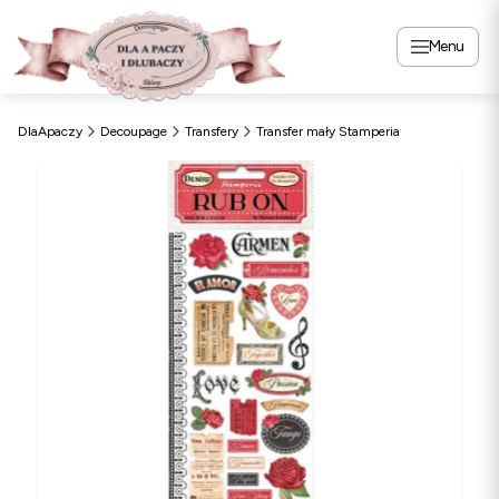
Menu
DlaApaczy
Decoupage
Transfery
Transfer mały Stamperia