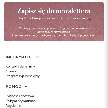
Zapisz się do newslettera
Bądź na bieżąco z nowościami i promocjami.
Zapisując się, akceptujesz nasz
Regulamin
(w zakresie
dotyczącym Newslettera).
Przetwarzanie danych odbywa się zgodnie z
Polityką prywatności
.
Linki w stopce
INFORMACJE
Kontakt i dane firmy
O mnie
Program lojalnościowy
POMOC
Płatność i dostawa
Polityka prywatności
Regulamin