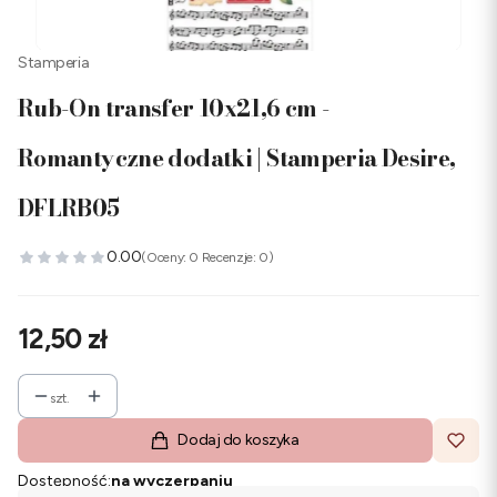
Stamperia
Rub-On transfer 10x21,6 cm -
Romantyczne dodatki | Stamperia Desire,
DFLRB05
0.00
(Oceny: 0 Recenzje: 0)
Cena
12,50 zł
szt.
Dodaj do koszyka
Dostępność:
na wyczerpaniu