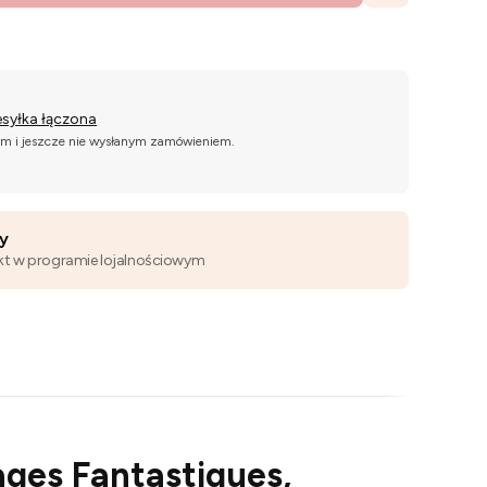
esyłka łączona
ym i jeszcze nie wysłanym zamówieniem.
wy
kt w programie lojalnościowym
ages Fantastiques,