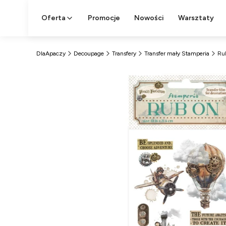
Oferta
Promocje
Nowości
Warsztaty
DlaApaczy
Decoupage
Transfery
Transfer mały Stamperia
Rub