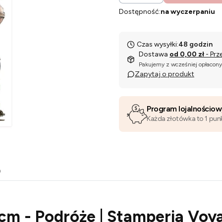
Dostępność:
na wyczerpaniu
Czas wysyłki:
48 godzin
Dostawa
od 0,00 zł
- Prz
Pakujemy z wcześniej opłacon
Zapytaj o produkt
Program lojalnościo
Każda złotówka to 1 pun
o
cm - Podróże | Stamperia Voy