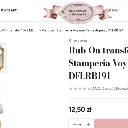
Kontakt
-On transfer 10x21,6 cm - Podroże | Stamperia Voyages Fantastiques , DFLRB191
Stamperia
Rub-On transfe
Stamperia Voya
DFLRB191
0.00
(Oceny: 0 Recenzj
Cena
12,50 zł
szt.