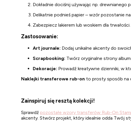
Dokładnie dociśnij używając np. drewnianego p
Delikatnie podnieś papier – wzór pozostanie na
Zabezpiecz lakierem lub woskiem dla trwałości.
Zastosowanie:
Art journale:
Dodaj unikalne akcenty do swoich
Scrapbooking:
Twórz oryginalne strony album
Dekoracje:
Prowadź kreatywne dzienniki, w któ
Naklejki transferowe rub-on
to prosty sposób na d
Zainspiruj się resztą kolekcji!
Sprawdź
pozostałe wzory transferów Rub-On Stam
akcenty. Stwórz projekt, który idealnie odda Twój sty