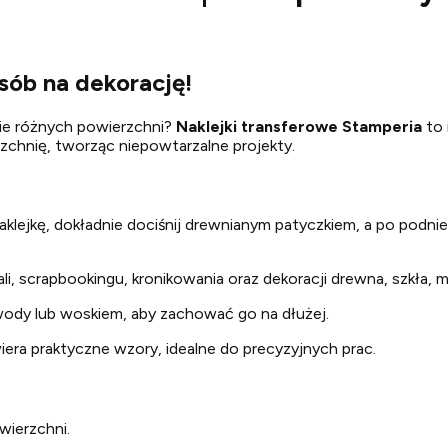
ób na dekorację!
ie różnych powierzchni?
Naklejki transferowe Stamperia
to 
zchnię, tworząc niepowtarzalne projekty.
k naklejkę, dokładnie dociśnij drewnianym patyczkiem, a po podn
ali, scrapbookingu, kronikowania oraz dekoracji drewna, szkła, m
 wody lub woskiem, aby zachować go na dłużej.
era praktyczne wzory, idealne do precyzyjnych prac.
wierzchni.