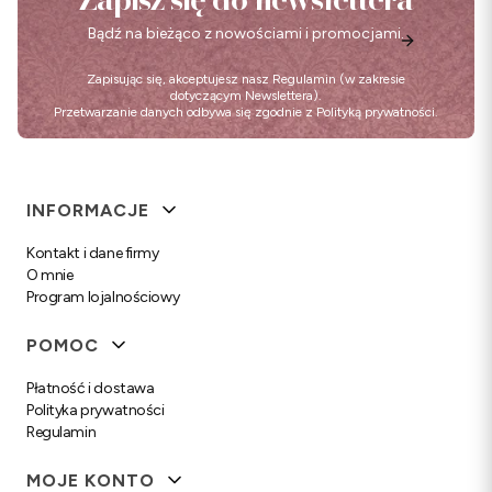
Bądź na bieżąco z nowościami i promocjami.
Zapisując się, akceptujesz nasz
Regulamin
(w zakresie
dotyczącym Newslettera).
Przetwarzanie danych odbywa się zgodnie z
Polityką prywatności
.
Linki w stopce
INFORMACJE
Kontakt i dane firmy
O mnie
Program lojalnościowy
POMOC
Płatność i dostawa
Polityka prywatności
Regulamin
MOJE KONTO