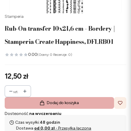
Stamperia
Rub-On transfer 10x21,6 cm - Bordery |
Stamperia Create Happiness, DFLRB01
0.00
(Oceny: 0 Recenzje: 0)
Cena
12,50 zł
szt.
Dodaj do koszyka
Dostępność:
na wyczerpaniu
Czas wysyłki:
48 godzin
Dostawa
od 0,00 zł
- Przesyłka łączona