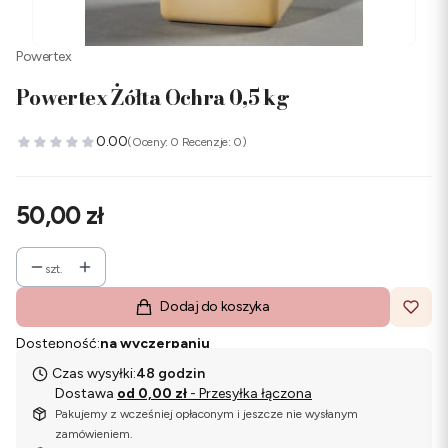
Powertex
Powertex Żółta Ochra 0,5 kg
0.00
(Oceny: 0 Recenzje: 0)
Cena
50,00 zł
szt.
Dodaj do koszyka
Dostępność:
na wyczerpaniu
Czas wysyłki:
48 godzin
Dostawa
od 0,00 zł
- Przesyłka łączona
Pakujemy z wcześniej opłaconym i jeszcze nie wysłanym
zamówieniem.