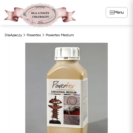
Menu
DlaApaczy
Powertex
Powertex Medium