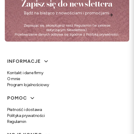
Zapisz się do newslettera
Bądź na bieżąco z nowościami i promocjami.
Zapisując się, akceptujesz nasz
Regulamin
(w zakresie
dotyczącym Newslettera).
Przetwarzanie danych odbywa się zgodnie z
Polityką prywatności
.
Linki w stopce
INFORMACJE
Kontakt i dane firmy
O mnie
Program lojalnościowy
POMOC
Płatność i dostawa
Polityka prywatności
Regulamin