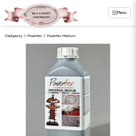
Menu
DlaApaczy
Powertex
Powertex Medium