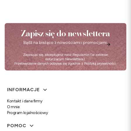
Zapisz się do newslettera
Bądź na bieżąco z nowościami i promocjami.
Zapisując się, akceptujesz nasz
Regulamin
(w zakresie
dotyczącym Newslettera).
Przetwarzanie danych odbywa się zgodnie z
Polityką prywatności
.
Linki w stopce
INFORMACJE
Kontakt i dane firmy
O mnie
Program lojalnościowy
POMOC