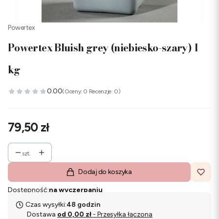
Powertex
Powertex Bluish grey (niebiesko-szary) 1
kg
0.00
(Oceny: 0 Recenzje: 0)
Cena
79,50 zł
szt.
Dodaj do koszyka
Dostępność:
na wyczerpaniu
Czas wysyłki:
48 godzin
Dostawa
od 0,00 zł
- Przesyłka łączona