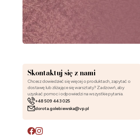
Skontaktuj się z nami
Chcesz dowiedzieć się więcej o produktach, zapytać o
dostawę lub zliżające się warsztaty? Zadzowń, aby
uzyskać pomoc i odpowiedzi na wszystkie pytania.
+48 509 443 025
dorota.golebiewska@vp.pl