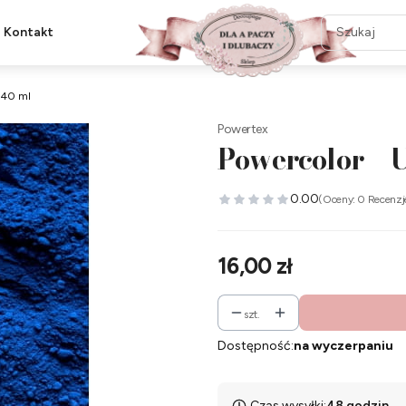
Kontakt
 40 ml
Powertex
Powercolor – 
0.00
(Oceny: 0 Recenzj
Cena
16,00 zł
szt.
Dostępność:
na wyczerpaniu
Czas wysyłki:
48 godzin