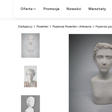
Oferta
Promocje
Nowości
Warsztaty
DlaApaczy
Powertex
Popiersia Powertex i Artesania
Popiersie g