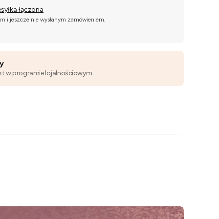
esyłka łączona
ym i jeszcze nie wysłanym zamówieniem.
wy
kt w programie lojalnościowym