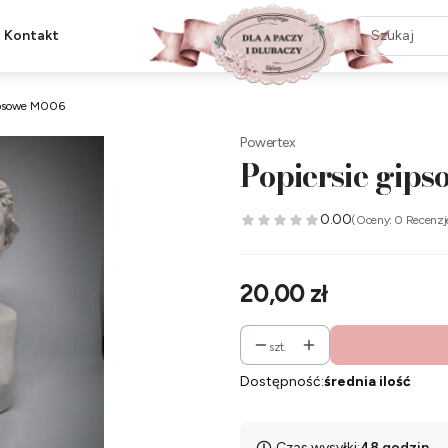
Kontakt
ipsowe M006
Powertex
Popiersie gip
0.00
(Oceny: 0 Recenzj
Cena
20,00 zł
szt.
Dostępność:
średnia ilość
Czas wysyłki:
48 godzin