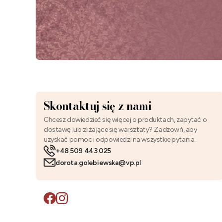
Skontaktuj się z nami
Chcesz dowiedzieć się więcej o produktach, zapytać o
dostawę lub zliżające się warsztaty? Zadzowń, aby
uzyskać pomoc i odpowiedzi na wszystkie pytania.
+48 509 443 025
dorota.golebiewska@vp.pl