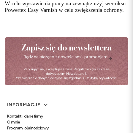
W celu wystawienia pracy na zewnątrz użyj werniksu
Powertex Easy Varnish w celu zwiększenia ochrony.
Zapisz się do newslettera
Bądź na bieżąco z nowościami i promocjami.
Zapisując się, akceptujesz nasz
Regulamin
(w zakresie
dotyczącym Newslettera).
Przetwarzanie danych odbywa się zgodnie z
Polityką prywatności
.
Linki w stopce
INFORMACJE
Kontakt i dane firmy
O mnie
Program lojalnościowy