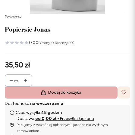
Powertex
Popiersie Jonas
0.00
(Oceny: 0 Recenzje: 0)
Cena
35,50 zł
szt.
Dodaj do koszyka
Dostępność:
na wyczerpaniu
Czas wysyłki:
48 godzin
Dostawa
od 0,00 zł
- Przesyłka łączona
Pakujemy z wcześniej opłaconym i jeszcze nie wysłanym
zamówieniem.