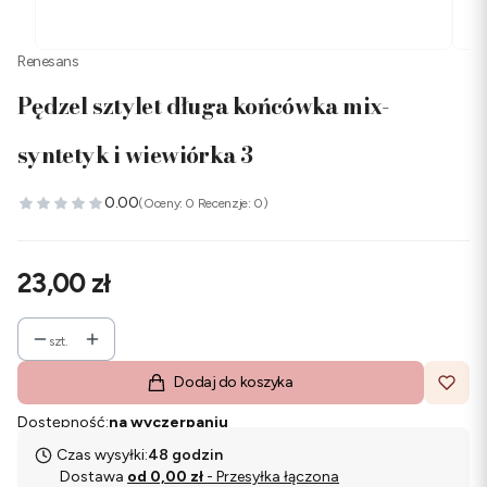
Renesans
Pędzel sztylet długa końcówka mix-
syntetyk i wiewiórka 3
0.00
(Oceny: 0 Recenzje: 0)
Cena
23,00 zł
szt.
Dodaj do koszyka
Dostępność:
na wyczerpaniu
Czas wysyłki:
48 godzin
Dostawa
od 0,00 zł
- Przesyłka łączona