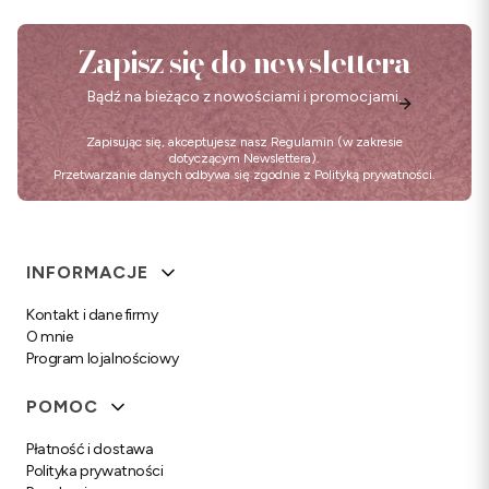
Zapisz się do newslettera
Bądź na bieżąco z nowościami i promocjami.
Zapisując się, akceptujesz nasz
Regulamin
(w zakresie
dotyczącym Newslettera).
Przetwarzanie danych odbywa się zgodnie z
Polityką prywatności
.
Linki w stopce
INFORMACJE
Kontakt i dane firmy
O mnie
Program lojalnościowy
POMOC
Płatność i dostawa
Polityka prywatności