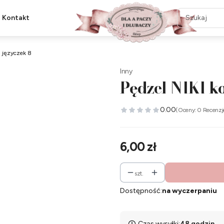
Kontakt
i języczek 8
Inny
Pędzel NIKI ko
0.00
(Oceny: 0 Recenzj
Cena
6,00 zł
szt.
Dostępność:
na wyczerpaniu
Czas wysyłki:
48 godzin