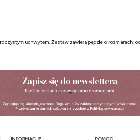
żroczystym uchwytem. Zestaw zawiera pędzle o rozmiarach: o
Zapisz się do newslettera
Bądź na bieżąco z nowościami i promocjami.
Zapisując się, akceptujesz nasz
Regulamin
(w zakresie dotyczącym Newslettera).
Przetwarzanie danych odbywa się zgodnie z
Polityką prywatności
.
INFORMACJE
POMOC