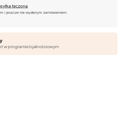
esyłka łączona
ym i jeszcze nie wysłanym zamówieniem.
wy
kt w programie lojalnościowym