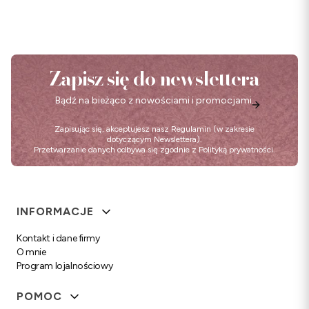
Zapisz się do newslettera
Bądź na bieżąco z nowościami i promocjami.
Zapisując się, akceptujesz nasz
Regulamin
(w zakresie
dotyczącym Newslettera).
Przetwarzanie danych odbywa się zgodnie z
Polityką prywatności
.
Linki w stopce
INFORMACJE
Kontakt i dane firmy
O mnie
Program lojalnościowy
POMOC