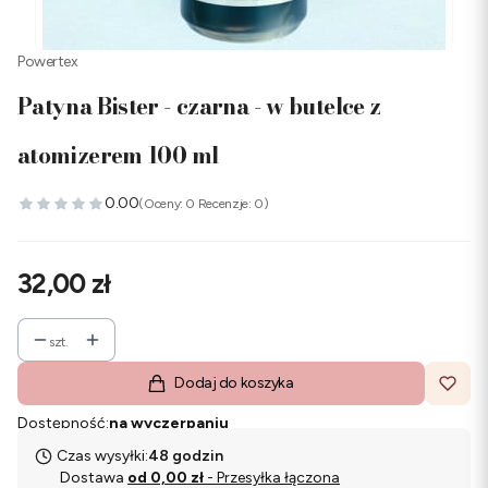
Powertex
Patyna Bister - czarna - w butelce z
atomizerem 100 ml
0.00
(Oceny: 0 Recenzje: 0)
Cena
32,00 zł
szt.
Dodaj do koszyka
Dostępność:
na wyczerpaniu
Czas wysyłki:
48 godzin
Dostawa
od 0,00 zł
- Przesyłka łączona