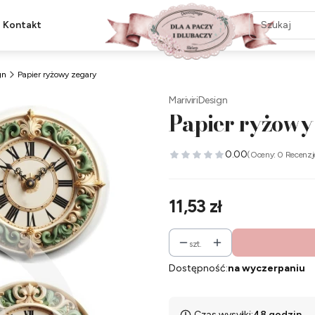
Kontakt
gn
Papier ryżowy zegary
MariviriDesign
Papier ryżowy
0.00
(Oceny: 0 Recenzj
Cena
11,53 zł
szt.
Dostępność:
na wyczerpaniu
Czas wysyłki:
48 godzin