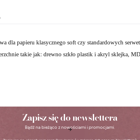
o
wa dla papieru klasycznego soft czy standardowych serwet
zchnie takie jak: drewno szkło plastik i akryl sklejka, M
Zapisz się do newslettera
Bądź na bieżąco z nowościami i promocjami.