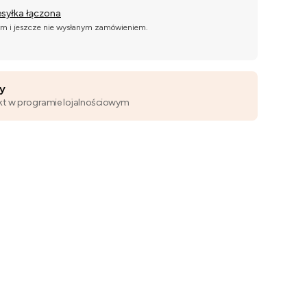
esyłka łączona
ym i jeszcze nie wysłanym zamówieniem.
wy
kt w programie lojalnościowym