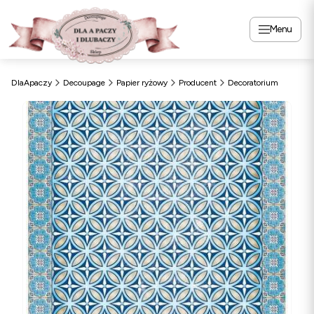
Menu
DlaApaczy
Decoupage
Papier ryżowy
Producent
Decoratorium