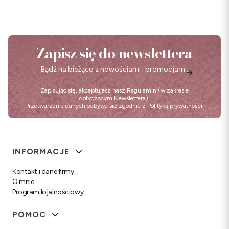
Zapisz się do newslettera
Bądź na bieżąco z nowościami i promocjami.
Zapisując się, akceptujesz nasz
Regulamin
(w zakresie
dotyczącym Newslettera).
Przetwarzanie danych odbywa się zgodnie z
Polityką prywatności
.
Linki w stopce
INFORMACJE
Kontakt i dane firmy
O mnie
Program lojalnościowy
POMOC