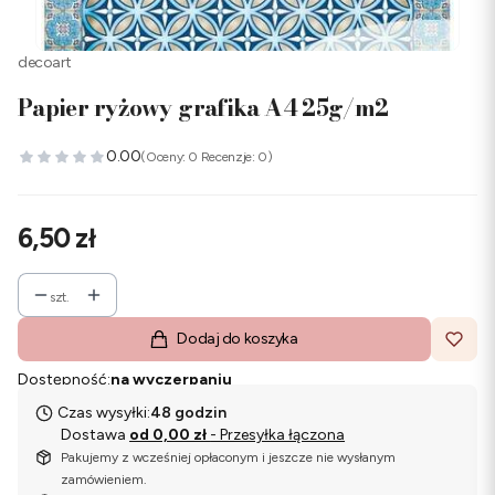
decoart
Papier ryżowy grafika A4 25g/m2
0.00
(Oceny: 0 Recenzje: 0)
Cena
6,50 zł
szt.
Dodaj do koszyka
Dostępność:
na wyczerpaniu
Czas wysyłki:
48 godzin
Dostawa
od 0,00 zł
- Przesyłka łączona
Pakujemy z wcześniej opłaconym i jeszcze nie wysłanym
zamówieniem.