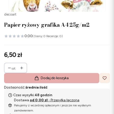
decoart
Papier ryżowy grafika A4 25g/m2
0.00
(Oceny: 0 Recenzje: 0)
Cena
6,50 zł
szt.
Dodaj do koszyka
Dostępność:
średnia ilość
Czas wysyłki:
48 godzin
Dostawa
od 0,00 zł
- Przesyłka łączona
Pakujemy z wcześniej opłaconym i jeszcze nie wysłanym
zamówieniem.