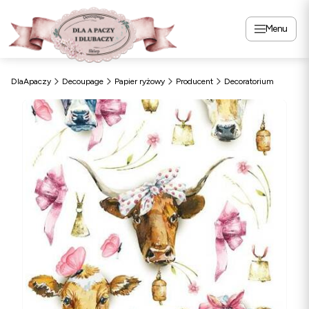
Menu
DlaApaczy
Decoupage
Papier ryżowy
Producent
Decoratorium