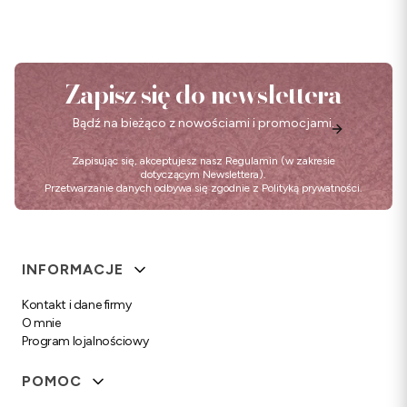
Zapisz się do newslettera
Bądź na bieżąco z nowościami i promocjami.
Zapisując się, akceptujesz nasz
Regulamin
(w zakresie
dotyczącym Newslettera).
Przetwarzanie danych odbywa się zgodnie z
Polityką prywatności
.
Linki w stopce
INFORMACJE
Kontakt i dane firmy
O mnie
Program lojalnościowy
POMOC