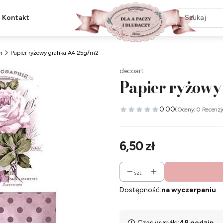
Kontakt
m
Papier ryżowy grafika A4 25g/m2
decoart
Papier ryżowy
0.00
(Oceny: 0 Recenzj
Cena
6,50 zł
szt.
Dostępność:
na wyczerpaniu
Czas wysyłki:
48 godzin