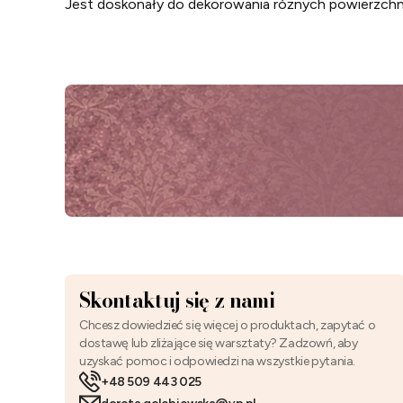
Jest doskonały do dekorowania różnych powierzchni
Skontaktuj się z nami
Chcesz dowiedzieć się więcej o produktach, zapytać o
dostawę lub zliżające się warsztaty? Zadzowń, aby
uzyskać pomoc i odpowiedzi na wszystkie pytania.
+48 509 443 025