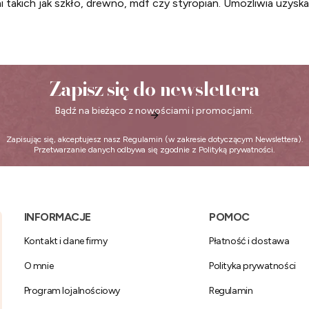
 takich jak szkło, drewno, mdf czy styropian. Umożliwia uzys
Zapisz się do newslettera
Bądź na bieżąco z nowościami i promocjami.
Zapisując się, akceptujesz nasz
Regulamin
(w zakresie dotyczącym Newslettera).
Przetwarzanie danych odbywa się zgodnie z
Polityką prywatności
.
Linki w stopce
INFORMACJE
POMOC
Kontakt i dane firmy
Płatność i dostawa
O mnie
Polityka prywatności
Program lojalnościowy
Regulamin