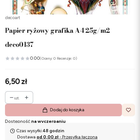
decoart
Papier ryżowy grafika A4 25g/m2
deco0137
0.00
(Oceny: 0 Recenzje: 0)
Cena
6,50 zł
szt.
Dodaj do koszyka
Dostępność:
na wyczerpaniu
Czas wysyłki:
48 godzin
Dostawa
od 0,00 zł
- Przesyłka łączona