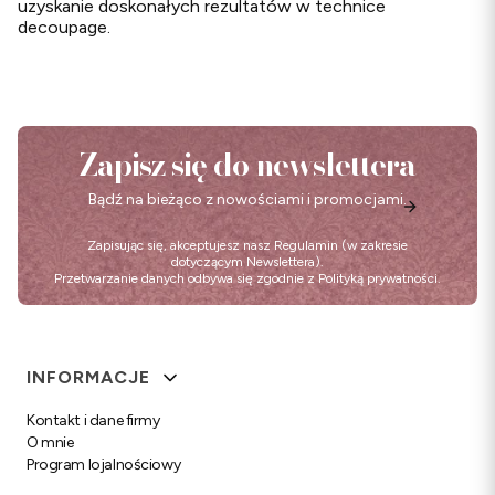
uzyskanie doskonałych rezultatów w technice
decoupage.
Zapisz się do newslettera
Bądź na bieżąco z nowościami i promocjami.
Zapisując się, akceptujesz nasz
Regulamin
(w zakresie
dotyczącym Newslettera).
Przetwarzanie danych odbywa się zgodnie z
Polityką prywatności
.
Linki w stopce
INFORMACJE
Kontakt i dane firmy
O mnie
Program lojalnościowy