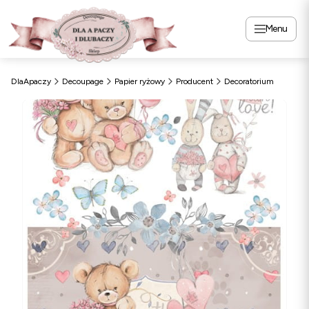
Menu
DlaApaczy
Decoupage
Papier ryżowy
Producent
Decoratorium