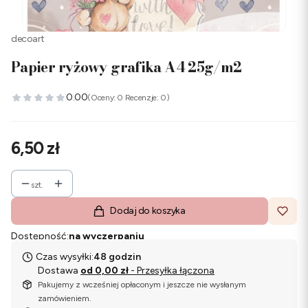
decoart
Papier ryżowy grafika A4 25g/m2
0.00
(Oceny: 0 Recenzje: 0)
Cena
6,50 zł
szt.
Dodaj do koszyka
Dostępność:
na wyczerpaniu
Czas wysyłki:
48 godzin
Dostawa
od 0,00 zł
- Przesyłka łączona
Pakujemy z wcześniej opłaconym i jeszcze nie wysłanym
zamówieniem.