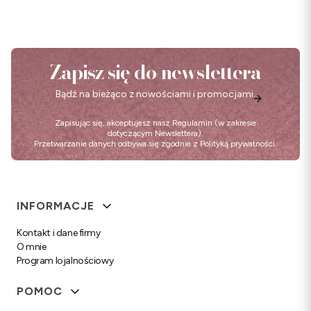
Zapisz się do newslettera
Bądź na bieżąco z nowościami i promocjami.
Zapisując się, akceptujesz nasz
Regulamin
(w zakresie
dotyczącym Newslettera).
Przetwarzanie danych odbywa się zgodnie z
Polityką prywatności
.
Linki w stopce
INFORMACJE
Kontakt i dane firmy
O mnie
Program lojalnościowy
POMOC