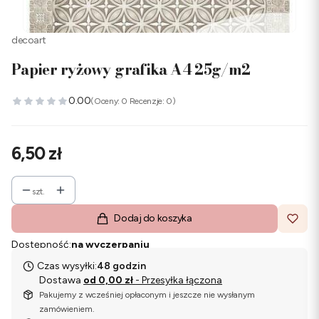
decoart
Papier ryżowy grafika A4 25g/m2
0.00
(Oceny: 0 Recenzje: 0)
Cena
6,50 zł
szt.
Dodaj do koszyka
Dostępność:
na wyczerpaniu
Czas wysyłki:
48 godzin
Dostawa
od 0,00 zł
- Przesyłka łączona
Pakujemy z wcześniej opłaconym i jeszcze nie wysłanym
zamówieniem.