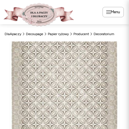
Menu
DlaApaczy
Decoupage
Papier ryżowy
Producent
Decoratorium