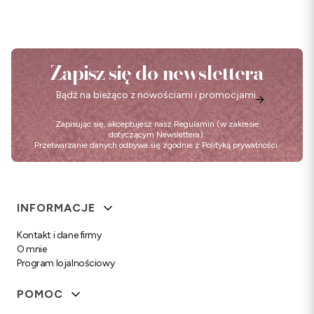
Zapisz się do newslettera
Bądź na bieżąco z nowościami i promocjami.
Zapisując się, akceptujesz nasz
Regulamin
(w zakresie
dotyczącym Newslettera).
Przetwarzanie danych odbywa się zgodnie z
Polityką prywatności
.
Linki w stopce
INFORMACJE
Kontakt i dane firmy
O mnie
Program lojalnościowy
POMOC