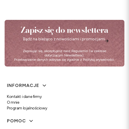
Zapisz się do newslettera
Bądź na bieżąco z nowościami i promocjami.
Zapisując się, akceptujesz nasz
Regulamin
(w zakresie
dotyczącym Newslettera).
Przetwarzanie danych odbywa się zgodnie z
Polityką prywatności
.
Linki w stopce
INFORMACJE
Kontakt i dane firmy
O mnie
Program lojalnościowy
POMOC