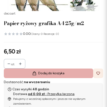
decoart
Papier ryżowy grafika A4 25g/m2
0.00
(Oceny: 0 Recenzje: 0)
Cena
6,50 zł
szt.
Dodaj do koszyka
Dostępność:
na wyczerpaniu
Czas wysyłki:
48 godzin
Dostawa
od 0,00 zł
- Przesyłka łączona
Pakujemy z wcześniej opłaconym i jeszcze nie wysłanym
zamówieniem.