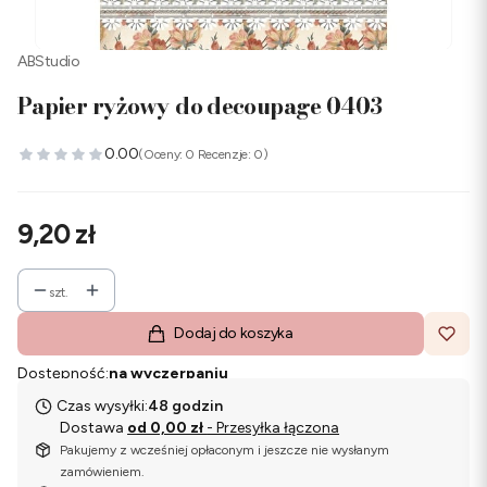
ABStudio
Papier ryżowy do decoupage 0403
0.00
(Oceny: 0 Recenzje: 0)
Cena
9,20 zł
szt.
Dodaj do koszyka
Dostępność:
na wyczerpaniu
Czas wysyłki:
48 godzin
Dostawa
od 0,00 zł
- Przesyłka łączona
Pakujemy z wcześniej opłaconym i jeszcze nie wysłanym
zamówieniem.