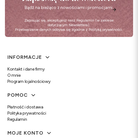
Bądź na bieżąco z nowościami i promocjami.
Zapisując się, akceptujesz nasz
Regulamin
(w zakresie
dotyczącym Newslettera).
Przetwarzanie danych odbywa się zgodnie z
Polityką prywatności
.
Linki w stopce
INFORMACJE
Kontakt i dane firmy
O mnie
Program lojalnościowy
POMOC
Płatność i dostawa
Polityka prywatności
Regulamin
MOJE KONTO