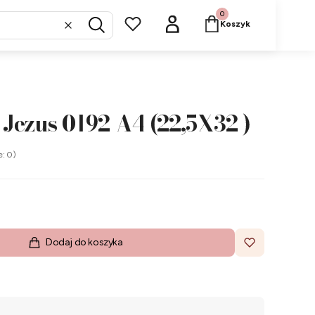
Produkty w koszyku: 
Koszyk
Wyczyść
Szukaj
Jezus 0192 A4 (22,5X32 )
e: 0)
Dodaj do koszyka