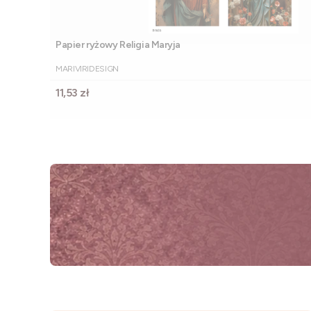
Papier ryżowy Religia Maryja
PRODUCENT
MARIVIRIDESIGN
Cena
11,53 zł