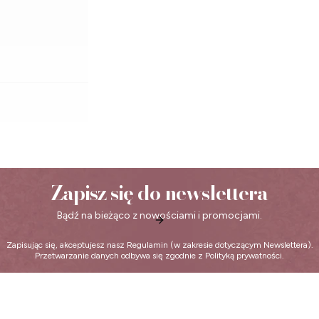
Zapisz się do newslettera
Bądź na bieżąco z nowościami i promocjami.
Zapisując się, akceptujesz nasz
Regulamin
(w zakresie dotyczącym Newslettera).
Przetwarzanie danych odbywa się zgodnie z
Polityką prywatności
.