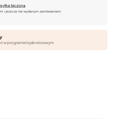
esyłka łączona
ym i jeszcze nie wysłanym zamówieniem.
wy
kt w programie lojalnościowym