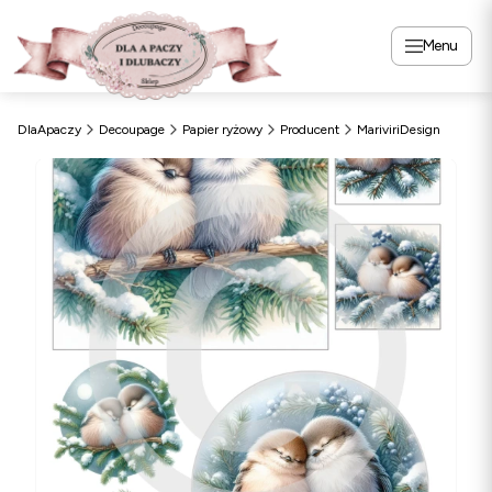
Menu
DlaApaczy
Decoupage
Papier ryżowy
Producent
MariviriDesign