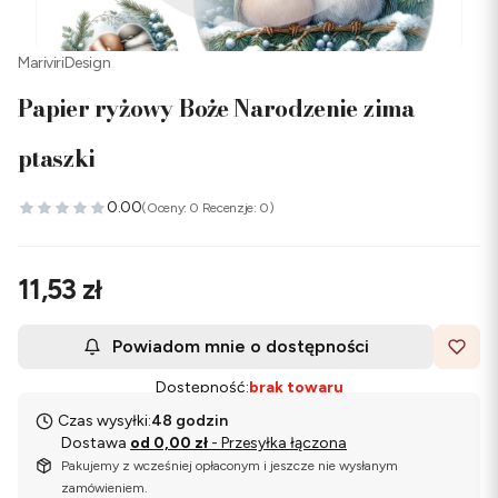
MariviriDesign
Papier ryżowy Boże Narodzenie zima
ptaszki
0.00
(Oceny: 0 Recenzje: 0)
Cena
11,53 zł
Powiadom mnie o dostępności
Dostępność:
brak towaru
Czas wysyłki:
48 godzin
Dostawa
od 0,00 zł
- Przesyłka łączona
Pakujemy z wcześniej opłaconym i jeszcze nie wysłanym
zamówieniem.