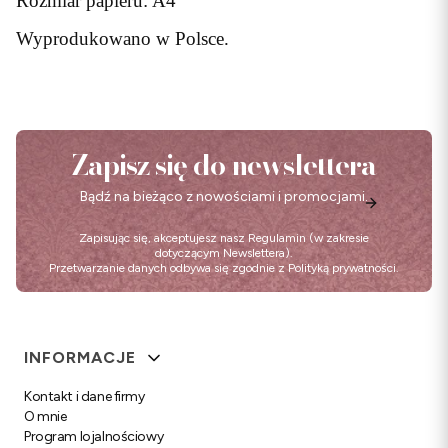
Rozmiar papieru: A4
Wyprodukowano w Polsce.
Zapisz się do newslettera
Bądź na bieżąco z nowościami i promocjami.
Zapisując się, akceptujesz nasz
Regulamin
(w zakresie
dotyczącym Newslettera).
Przetwarzanie danych odbywa się zgodnie z
Polityką prywatności
.
Linki w stopce
INFORMACJE
Kontakt i dane firmy
O mnie
Program lojalnościowy