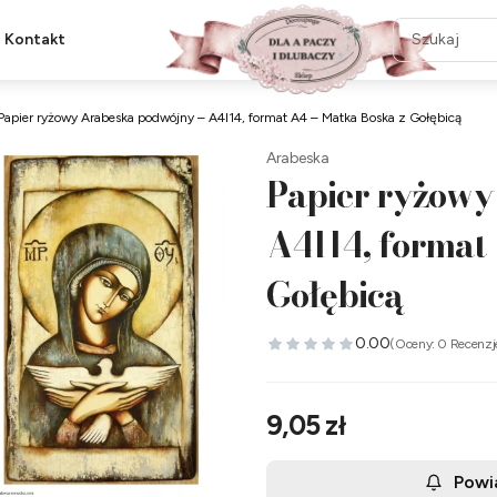
Kontakt
Papier ryżowy Arabeska podwójny – A4I14, format A4 – Matka Boska z Gołębicą
Arabeska
Papier ryżowy
A4I14, format
Gołębicą
0.00
(Oceny: 0 Recenzj
Cena
9,05 zł
Powi