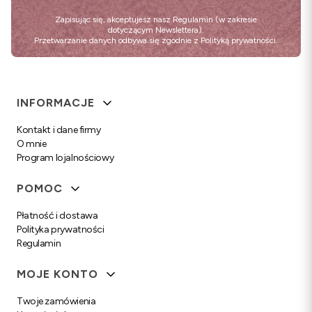
Zapisując się, akceptujesz nasz
Regulamin
(w zakresie
dotyczącym Newslettera).
Przetwarzanie danych odbywa się zgodnie z
Polityką prywatności
.
Linki w stopce
INFORMACJE
Kontakt i dane firmy
O mnie
Program lojalnościowy
POMOC
Płatność i dostawa
Polityka prywatności
Regulamin
MOJE KONTO
Twoje zamówienia