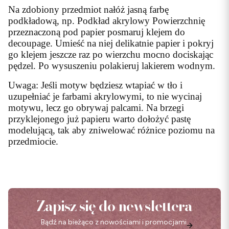
Na zdobiony przedmiot nałóż jasną farbę
podkładową, np. Podkład akrylowy Powierzchnię
przeznaczoną pod papier posmaruj klejem do
decoupage. Umieść na niej delikatnie papier i pokryj
go klejem jeszcze raz po wierzchu mocno dociskając
pędzel. Po wysuszeniu polakieruj lakierem wodnym.
Uwaga: Jeśli motyw będziesz wtapiać w tło i
uzupełniać je farbami akrylowymi, to nie wycinaj
motywu, lecz go obrywaj palcami. Na brzegi
przyklejonego już papieru warto dołożyć pastę
modelującą, tak aby zniwelować różnice poziomu na
przedmiocie.
Zapisz się do newslettera
Bądź na bieżąco z nowościami i promocjami.