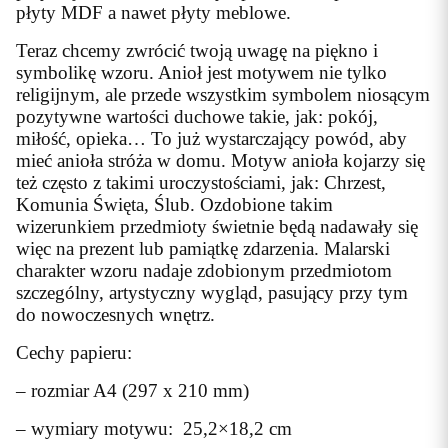
płyty MDF a nawet płyty meblowe.
Teraz chcemy zwrócić twoją uwagę na piękno i
symbolikę wzoru. Anioł jest motywem nie tylko
religijnym, ale przede wszystkim symbolem niosącym
pozytywne wartości duchowe takie, jak: pokój,
miłość, opieka… To już wystarczający powód, aby
mieć anioła stróża w domu. Motyw anioła kojarzy się
też często z takimi uroczystościami, jak: Chrzest,
Komunia Święta, Ślub. Ozdobione takim
wizerunkiem przedmioty świetnie będą nadawały się
więc na prezent lub pamiątkę zdarzenia. Malarski
charakter wzoru nadaje zdobionym przedmiotom
szczególny, artystyczny wygląd, pasujący przy tym
do nowoczesnych wnętrz.
Cechy papieru:
– rozmiar A4 (297 x 210 mm)
– wymiary motywu: 25,2×18,2 cm