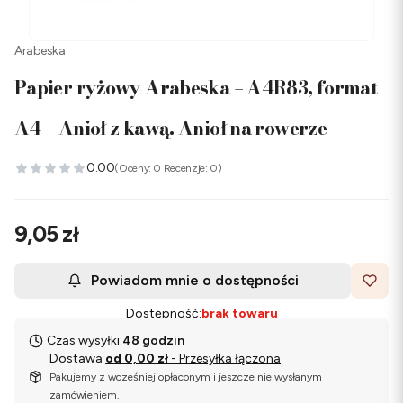
Arabeska
Papier ryżowy Arabeska – A4R83, format
A4 – Anioł z kawą. Anioł na rowerze
0.00
(Oceny: 0 Recenzje: 0)
Cena
9,05 zł
Powiadom mnie o dostępności
Dostępność:
brak towaru
Czas wysyłki:
48 godzin
Dostawa
od 0,00 zł
- Przesyłka łączona
Pakujemy z wcześniej opłaconym i jeszcze nie wysłanym
zamówieniem.