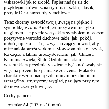
wskazówki jak to zrobić. Papier nadaje się do
przyklejania również na styropian, szkło, plastik,
płyty MDF a nawet płyty meblowe.
Teraz chcemy zwrócić twoją uwagę na piękno i
symbolikę wzoru. Anioł jest motywem nie tylko
religijnym, ale przede wszystkim symbolem niosącym
pozytywne wartości duchowe takie, jak: pokój,
miłość, opieka… To już wystarczający powód, aby
mieć anioła stróża w domu. Motyw anioła kojarzy się
też często z takimi uroczystościami, jak: Chrzest,
Komunia Święta, Ślub. Ozdobione takim
wizerunkiem przedmioty świetnie będą nadawały się
więc na prezent lub pamiątkę zdarzenia. Malarski
charakter wzoru nadaje zdobionym przedmiotom
szczególny, artystyczny wygląd, pasujący przy tym
do nowoczesnych wnętrz.
Cechy papieru:
– rozmiar A4 (297 x 210 mm)