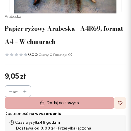
Arabeska
Papier ryżowy Arabeska – A4R69, format
A4 – W chmurach
0.00
(Oceny: 0 Recenzje: 0)
Cena
9,05 zł
szt.
Dodaj do koszyka
Dostępność:
na wyczerpaniu
Czas wysyłki:
48 godzin
Dostawa
od 0,00 zł
- Przesyłka łączona