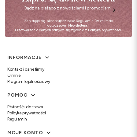
Bądź na bieżąco z nowościami i promocjami.
Zapisując się, akceptujesz nasz
Regulamin
(w zakresie
dotyczącym Newslettera).
Przetwarzanie danych odbywa się zgodnie z
Polityką prywatności
.
Linki w stopce
INFORMACJE
Kontakt i dane firmy
O mnie
Program lojalnościowy
POMOC
Płatność i dostawa
Polityka prywatności
Regulamin
MOJE KONTO