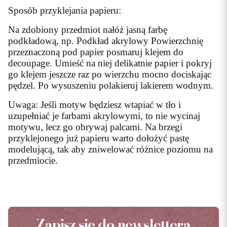
Sposób przyklejania papieru:
Na zdobiony przedmiot nałóż jasną farbę
podkładową, np. Podkład akrylowy Powierzchnię
przeznaczoną pod papier posmaruj klejem do
decoupage. Umieść na niej delikatnie papier i pokryj
go klejem jeszcze raz po wierzchu mocno dociskając
pędzel. Po wysuszeniu polakieruj lakierem wodnym.
Uwaga: Jeśli motyw będziesz wtapiać w tło i
uzupełniać je farbami akrylowymi, to nie wycinaj
motywu, lecz go obrywaj palcami. Na brzegi
przyklejonego już papieru warto dołożyć pastę
modelującą, tak aby zniwelować różnice poziomu na
przedmiocie.
Zapisz się do newslettera