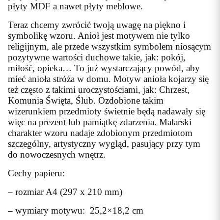
płyty MDF a nawet płyty meblowe.
Teraz chcemy zwrócić twoją uwagę na piękno i
symbolikę wzoru. Anioł jest motywem nie tylko
religijnym, ale przede wszystkim symbolem niosącym
pozytywne wartości duchowe takie, jak: pokój,
miłość, opieka… To już wystarczający powód, aby
mieć anioła stróża w domu. Motyw anioła kojarzy się
też często z takimi uroczystościami, jak: Chrzest,
Komunia Święta, Ślub. Ozdobione takim
wizerunkiem przedmioty świetnie będą nadawały się
więc na prezent lub pamiątkę zdarzenia. Malarski
charakter wzoru nadaje zdobionym przedmiotom
szczególny, artystyczny wygląd, pasujący przy tym
do nowoczesnych wnętrz.
Cechy papieru:
– rozmiar A4 (297 x 210 mm)
– wymiary motywu: 25,2×18,2 cm