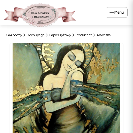
Menu
DlaApaczy
Decoupage
Papier ryżowy
Producent
Arabeska