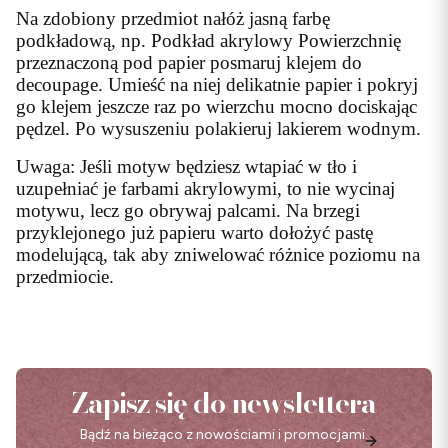
Na zdobiony przedmiot nałóż jasną farbę
podkładową, np. Podkład akrylowy Powierzchnię
przeznaczoną pod papier posmaruj klejem do
decoupage. Umieść na niej delikatnie papier i pokryj
go klejem jeszcze raz po wierzchu mocno dociskając
pędzel. Po wysuszeniu polakieruj lakierem wodnym.
Uwaga: Jeśli motyw będziesz wtapiać w tło i
uzupełniać je farbami akrylowymi, to nie wycinaj
motywu, lecz go obrywaj palcami. Na brzegi
przyklejonego już papieru warto dołożyć pastę
modelującą, tak aby zniwelować różnice poziomu na
przedmiocie.
Zapisz się do newslettera
Bądź na bieżąco z nowościami i promocjami.