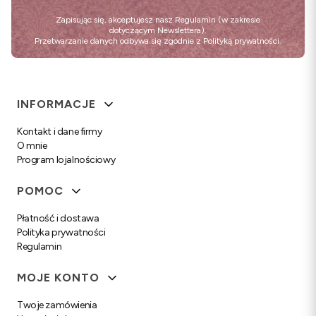
Zapisując się, akceptujesz nasz
Regulamin
(w zakresie
dotyczącym Newslettera).
Przetwarzanie danych odbywa się zgodnie z
Polityką prywatności
.
Linki w stopce
INFORMACJE
Kontakt i dane firmy
O mnie
Program lojalnościowy
POMOC
Płatność i dostawa
Polityka prywatności
Regulamin
MOJE KONTO
Twoje zamówienia