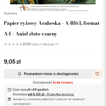
Arabeska
Papier ryżowy Arabeska – A4R63, format
A4 – Anioł złoto-czarny
0.00
(Oceny: 0 Recenzje: 0)
Cena
9,05 zł
Powiadom mnie o dostępności
Dostępność:
brak towaru
Czas wysyłki:
48 godzin
Dostawa
od 0,00 zł
- Przesyłka łączona
Pakujemy z wcześniej opłaconym i jeszcze nie wysłanym
zamówieniem.