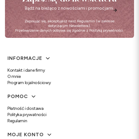
Bądź na bieżąco z nowościami i promocjami.
Zapisując się, akceptujesz nasz
Regulamin
(w zakresie
dotyczącym Newslettera).
Przetwarzanie danych odbywa się zgodnie z
Polityką prywatności
.
Linki w stopce
INFORMACJE
Kontakt i dane firmy
O mnie
Program lojalnościowy
POMOC
Płatność i dostawa
Polityka prywatności
Regulamin
MOJE KONTO