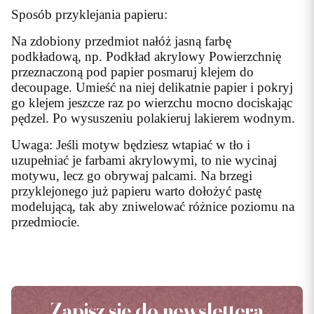
Sposób przyklejania papieru:
Na zdobiony przedmiot nałóż jasną farbę
podkładową, np. Podkład akrylowy Powierzchnię
przeznaczoną pod papier posmaruj klejem do
decoupage. Umieść na niej delikatnie papier i pokryj
go klejem jeszcze raz po wierzchu mocno dociskając
pędzel. Po wysuszeniu polakieruj lakierem wodnym.
Uwaga: Jeśli motyw będziesz wtapiać w tło i
uzupełniać je farbami akrylowymi, to nie wycinaj
motywu, lecz go obrywaj palcami. Na brzegi
przyklejonego już papieru warto dołożyć pastę
modelującą, tak aby zniwelować różnice poziomu na
przedmiocie.
Zapisz się do newslettera