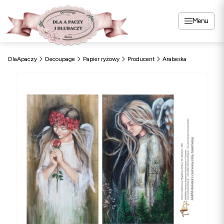
Menu
DlaApaczy
Decoupage
Papier ryżowy
Producent
Arabeska