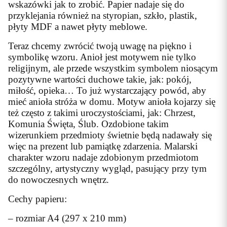
wskazówki jak to zrobić. Papier nadaje się do
przyklejania również na styropian, szkło, plastik,
płyty MDF a nawet płyty meblowe.
Teraz chcemy zwrócić twoją uwagę na piękno i
symbolikę wzoru. Anioł jest motywem nie tylko
religijnym, ale przede wszystkim symbolem niosącym
pozytywne wartości duchowe takie, jak: pokój,
miłość, opieka… To już wystarczający powód, aby
mieć anioła stróża w domu. Motyw anioła kojarzy się
też często z takimi uroczystościami, jak: Chrzest,
Komunia Święta, Ślub. Ozdobione takim
wizerunkiem przedmioty świetnie będą nadawały się
więc na prezent lub pamiątkę zdarzenia. Malarski
charakter wzoru nadaje zdobionym przedmiotom
szczególny, artystyczny wygląd, pasujący przy tym
do nowoczesnych wnętrz.
Cechy papieru:
– rozmiar A4 (297 x 210 mm)