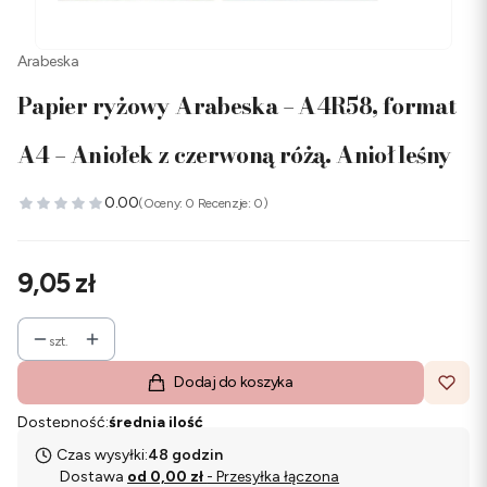
Arabeska
Papier ryżowy Arabeska – A4R58, format
A4 – Aniołek z czerwoną różą. Anioł leśny
0.00
(Oceny: 0 Recenzje: 0)
Cena
9,05 zł
szt.
Dodaj do koszyka
Dostępność:
średnia ilość
Czas wysyłki:
48 godzin
Dostawa
od 0,00 zł
- Przesyłka łączona