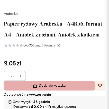
Arabeska
Papier ryżowy Arabeska – A4R56, format
A4 – Aniołek z różami. Aniołek z kotkiem
0.00
(Oceny: 0 Recenzje: 0)
Cena
9,05 zł
szt.
Dodaj do koszyka
Dostępność:
na wyczerpaniu
Czas wysyłki:
48 godzin
Dostawa
od 0,00 zł
- Przesyłka łączona