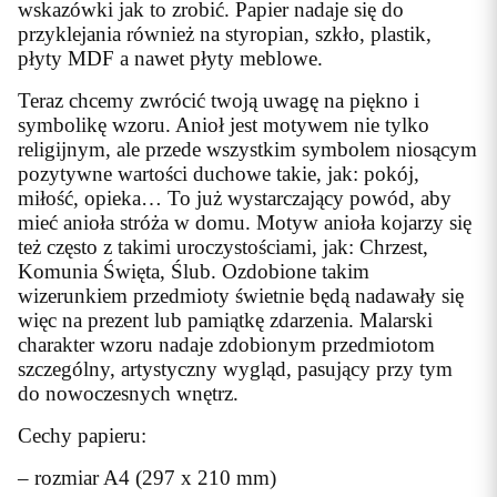
wskazówki jak to zrobić. Papier nadaje się do
przyklejania również na styropian, szkło, plastik,
płyty MDF a nawet płyty meblowe.
Teraz chcemy zwrócić twoją uwagę na piękno i
symbolikę wzoru. Anioł jest motywem nie tylko
religijnym, ale przede wszystkim symbolem niosącym
pozytywne wartości duchowe takie, jak: pokój,
miłość, opieka… To już wystarczający powód, aby
mieć anioła stróża w domu. Motyw anioła kojarzy się
też często z takimi uroczystościami, jak: Chrzest,
Komunia Święta, Ślub. Ozdobione takim
wizerunkiem przedmioty świetnie będą nadawały się
więc na prezent lub pamiątkę zdarzenia. Malarski
charakter wzoru nadaje zdobionym przedmiotom
szczególny, artystyczny wygląd, pasujący przy tym
do nowoczesnych wnętrz.
Cechy papieru:
– rozmiar A4 (297 x 210 mm)