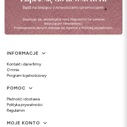
Bądź na bieżąco z nowościami i promocjami.
Zapisując się, akceptujesz nasz
Regulamin
(w zakresie
dotyczącym Newslettera).
Przetwarzanie danych odbywa się zgodnie z
Polityką prywatności
.
Linki w stopce
INFORMACJE
Kontakt i dane firmy
O mnie
Program lojalnościowy
POMOC
Płatność i dostawa
Polityka prywatności
Regulamin
MOJE KONTO