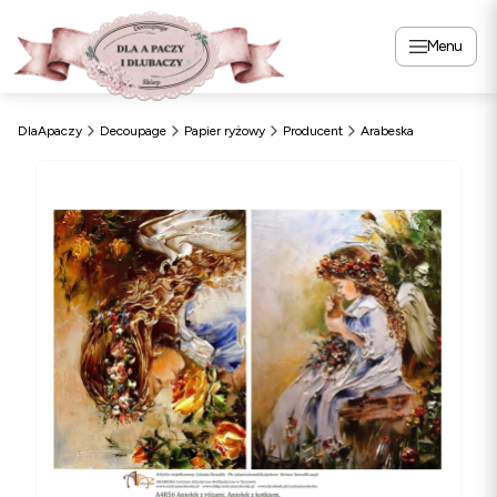
Menu
DlaApaczy
Decoupage
Papier ryżowy
Producent
Arabeska