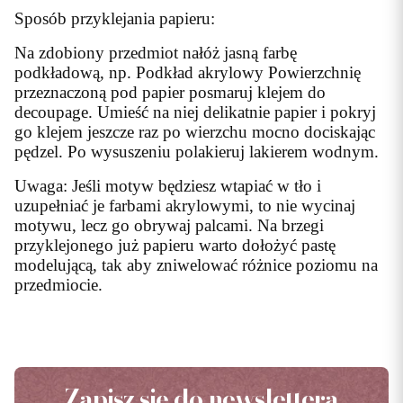
Sposób przyklejania papieru:
Na zdobiony przedmiot nałóż jasną farbę
podkładową, np. Podkład akrylowy Powierzchnię
przeznaczoną pod papier posmaruj klejem do
decoupage. Umieść na niej delikatnie papier i pokryj
go klejem jeszcze raz po wierzchu mocno dociskając
pędzel. Po wysuszeniu polakieruj lakierem wodnym.
Uwaga: Jeśli motyw będziesz wtapiać w tło i
uzupełniać je farbami akrylowymi, to nie wycinaj
motywu, lecz go obrywaj palcami. Na brzegi
przyklejonego już papieru warto dołożyć pastę
modelującą, tak aby zniwelować różnice poziomu na
przedmiocie.
Zapisz się do newslettera